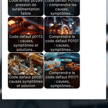
Code erreur p0299
Code défaut P0100
pression de
: comprendre les
suralimentation
causes,
faible
symptômes…
Code défaut p0113
Comprendre le
: causes,
code défaut P0101
symptômes et
: causes,
solutions…
symptômes…
Comprendre le
Code defaut p0087
code défaut P0171
causes symptômes
: causes,
et solution
symptômes…